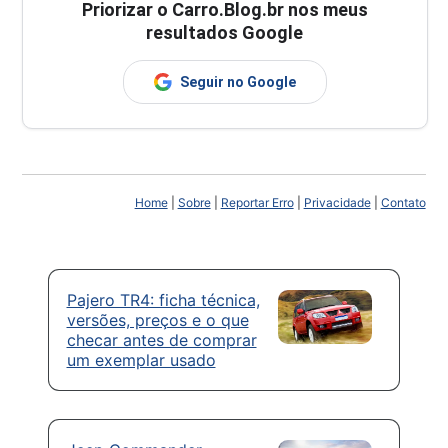
Priorizar o Carro.Blog.br nos meus
resultados Google
Seguir no Google
Home
|
Sobre
|
Reportar Erro
|
Privacidade
|
Contato
Pajero TR4: ficha técnica,
versões, preços e o que
checar antes de comprar
um exemplar usado