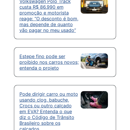
Volkswagen Polo Track
custa R$ 86.990 em
promoção e motorista
reage: “O desconto é bom,
mas depende de quanto
vão pagar no meu usado”
Estepe fino pode ser
proibido nos carros novos;
entenda o projeto
Pode dirigir carro ou moto
usando clog, babuche,
Crocs ou outro calçado
em EVA? Entenda o que
diz o Código de Trânsito
Brasileiro sobre os
calçados