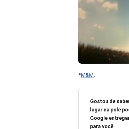
*
M&M
.
Gostou de sabe
lugar na pole pos
Google entregar
para você