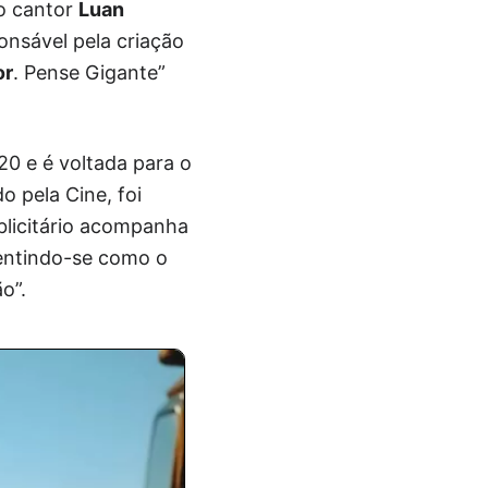
o cantor
Luan
ponsável pela criação
or
. Pense Gigante”
20 e é voltada para o
o pela Cine, foi
ublicitário acompanha
entindo-se como o
o”.