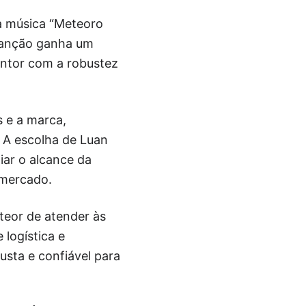
a música “Meteoro
 canção ganha um
antor com a robustez
s e a marca,
 A escolha de Luan
iar o alcance da
 mercado.
eor de atender às
logística e
sta e confiável para