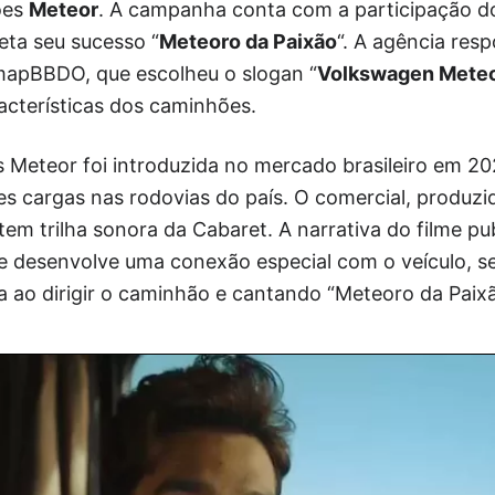
ões
Meteor
. A campanha conta com a participação d
reta seu sucesso “
Meteoro da Paixão
“. A agência res
apBBDO, que escolheu o slogan “
Volkswagen Mete
acterísticas dos caminhões.
 Meteor foi introduzida no mercado brasileiro em 20
s cargas nas rodovias do país. O comercial, produzid
 tem trilha sonora da Cabaret. A narrativa do filme p
 desenvolve uma conexão especial com o veículo, s
 ao dirigir o caminhão e cantando “Meteoro da Paixã