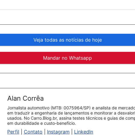
Veja todas as notícias de hoje
Mandar no Whatsapp
Alan Corrêa
Jornalista automotivo (MTB: 0075964/SP) e analista de mercado.
em traduzir a engenharia de lançamentos e monitorar a desvalo
usados. No Carro.Blog.br, assina testes técnicos e guias de co
em durabilidade e custo-benefício.
Perfil
|
Contato
|
Instagram
|
LinkedIn