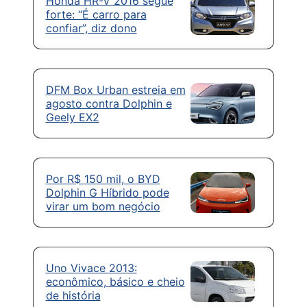
Honda HR-V 2016 segue
forte: “É carro para
confiar”, diz dono
DFM Box Urban estreia em
agosto contra Dolphin e
Geely EX2
Por R$ 150 mil, o BYD
Dolphin G Híbrido pode
virar um bom negócio
Uno Vivace 2013:
econômico, básico e cheio
de história