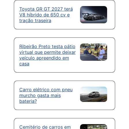
Toyota GR GT 2027 terá
V8 híbrido de 650 cv e
tração traseira
Ribeirão Preto testa pátio
virtual que permite deixar
veículo apreendido em
casa
Carro elétrico com pneu
murcho gasta mais
bateria?
Cemitério de carros em