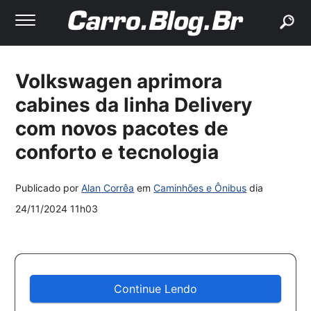
buscar
Volkswagen aprimora
cabines da linha Delivery
com novos pacotes de
conforto e tecnologia
Publicado por
Alan Corrêa
em
Caminhões e Ônibus
dia
24/11/2024 11h03
Continue Lendo