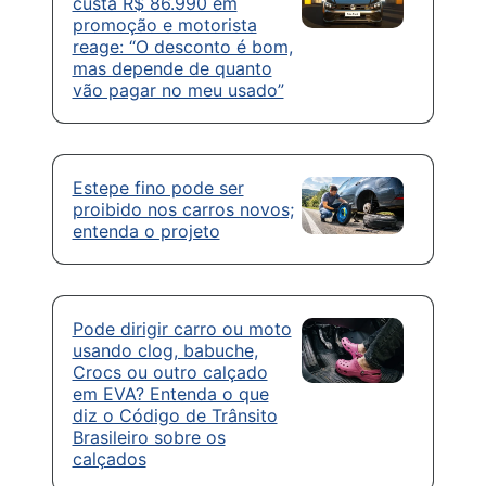
custa R$ 86.990 em
promoção e motorista
reage: “O desconto é bom,
mas depende de quanto
vão pagar no meu usado”
Estepe fino pode ser
proibido nos carros novos;
entenda o projeto
Pode dirigir carro ou moto
usando clog, babuche,
Crocs ou outro calçado
em EVA? Entenda o que
diz o Código de Trânsito
Brasileiro sobre os
calçados