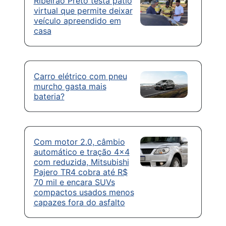
Ribeirão Preto testa pátio
virtual que permite deixar
veículo apreendido em
casa
Carro elétrico com pneu
murcho gasta mais
bateria?
Com motor 2.0, câmbio
automático e tração 4×4
com reduzida, Mitsubishi
Pajero TR4 cobra até R$
70 mil e encara SUVs
compactos usados menos
capazes fora do asfalto