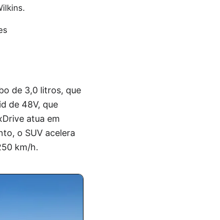
ilkins.
es
o de 3,0 litros, que
id de 48V, que
 xDrive atua em
nto, o SUV acelera
250 km/h.