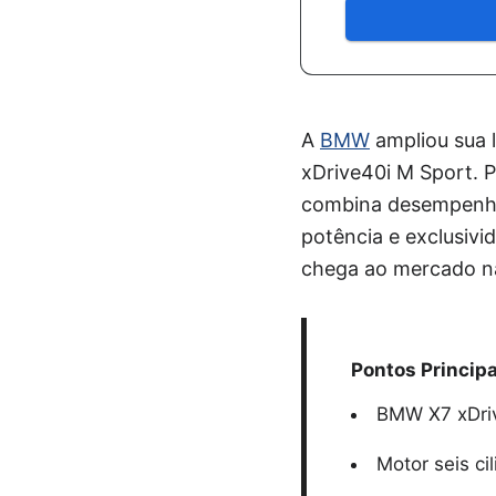
A
BMW
ampliou sua 
xDrive40i M Sport. P
combina desempenho,
potência e exclusivi
chega ao mercado na
Pontos Principa
BMW X7 xDriv
Motor seis ci