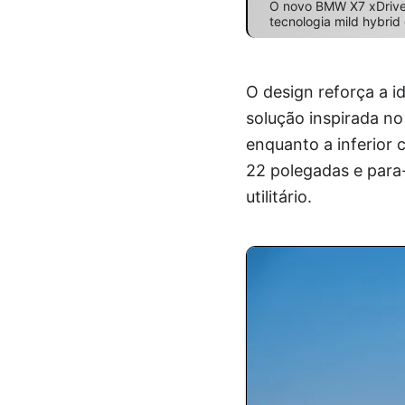
O novo BMW X7 xDrive40
tecnologia mild hybrid
O design reforça a i
solução inspirada no
enquanto a inferior 
22 polegadas e para
utilitário.