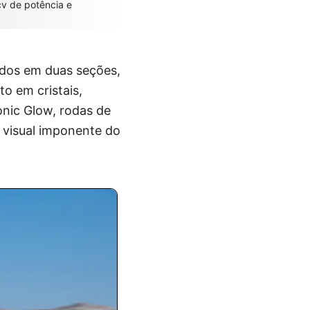
cv de potência e
didos em duas seções,
o em cristais,
onic Glow, rodas de
 visual imponente do