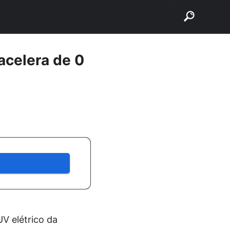
buscar
acelera de 0
UV elétrico da