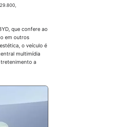
229.800,
 BYD, que confere ao
do em outros
tética, o veículo é
entral multimídia
ntretenimento a