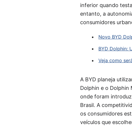
inferior quando test
entanto, a autonomia
consumidores urban
Novo BYD Dolph
BYD Dolphin: U
Veja como será
A BYD planeja utiliz
Dolphin e o Dolphin 
onde foram introduz
Brasil. A competiti
os consumidores estã
veículos que escolh