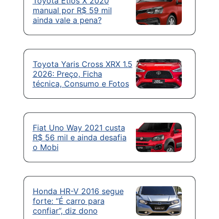
Toyota Etios X 2020
manual por R$ 59 mil
ainda vale a pena?
Toyota Yaris Cross XRX 1.5
2026: Preço, Ficha
técnica, Consumo e Fotos
Fiat Uno Way 2021 custa
R$ 56 mil e ainda desafia
o Mobi
Honda HR-V 2016 segue
forte: “É carro para
confiar”, diz dono