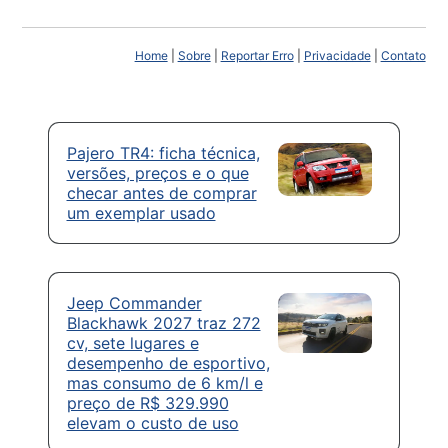
Home
|
Sobre
|
Reportar Erro
|
Privacidade
|
Contato
Pajero TR4: ficha técnica,
versões, preços e o que
checar antes de comprar
um exemplar usado
Jeep Commander
Blackhawk 2027 traz 272
cv, sete lugares e
desempenho de esportivo,
mas consumo de 6 km/l e
preço de R$ 329.990
elevam o custo de uso