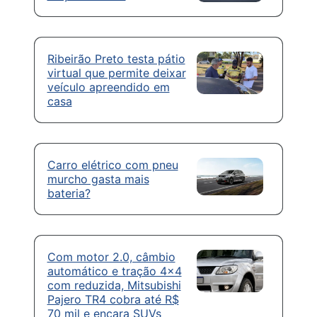
Ribeirão Preto testa pátio
virtual que permite deixar
veículo apreendido em
casa
Carro elétrico com pneu
murcho gasta mais
bateria?
Com motor 2.0, câmbio
automático e tração 4×4
com reduzida, Mitsubishi
Pajero TR4 cobra até R$
70 mil e encara SUVs