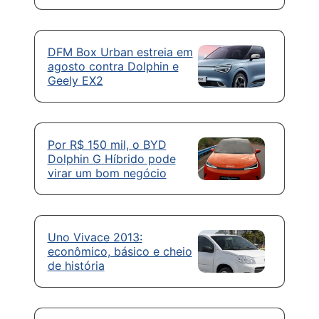
DFM Box Urban estreia em
agosto contra Dolphin e
Geely EX2
Por R$ 150 mil, o BYD
Dolphin G Híbrido pode
virar um bom negócio
Uno Vivace 2013:
econômico, básico e cheio
de história