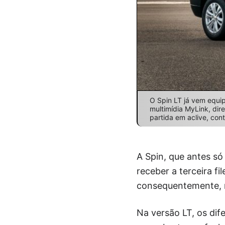
O Spin LT já vem equi
multimídia MyLink, dir
partida em aclive, con
A Spin, que antes só
receber a terceira f
consequentemente, m
Na versão LT, os dif