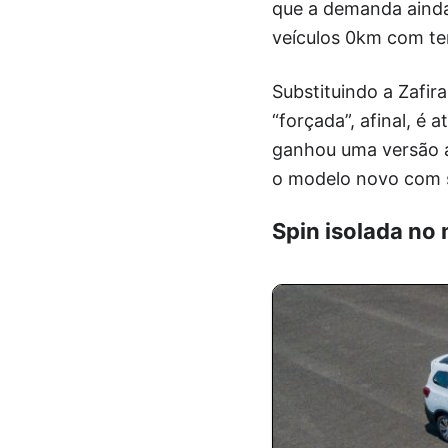
que a demanda ainda
veículos 0km com ter
Substituindo a Zafir
“forçada”, afinal, é
ganhou uma versão a
o modelo novo com s
Spin isolada no