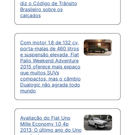
diz o Código de Trânsito
Brasileiro sobre os
calçados
Com motor 1.8 de 132 cv,
porta-malas de 460 litros
e suspensão elevada, Fiat
Palio Weekend Adventure
2015 oferece mais espaço
que muitos SUVs
compactos, mas o câmbio
Dualogic não agrada todo
mundo
Avaliação do Fiat Uno
Mille Economy 1.0 4p
2013: O último ano do Uno