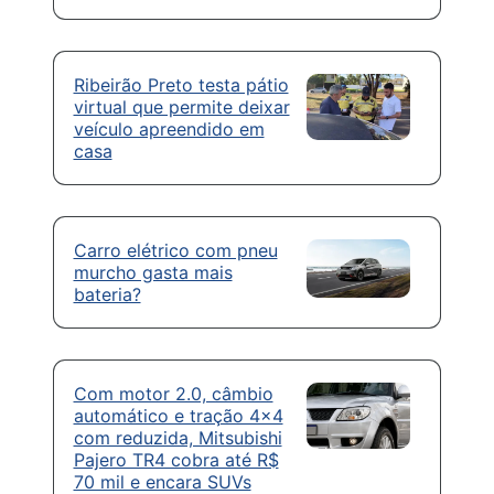
Ribeirão Preto testa pátio
virtual que permite deixar
veículo apreendido em
casa
Carro elétrico com pneu
murcho gasta mais
bateria?
Com motor 2.0, câmbio
automático e tração 4×4
com reduzida, Mitsubishi
Pajero TR4 cobra até R$
70 mil e encara SUVs