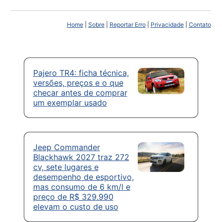
Home
|
Sobre
|
Reportar Erro
|
Privacidade
|
Contato
Pajero TR4: ficha técnica,
versões, preços e o que
checar antes de comprar
um exemplar usado
Jeep Commander
Blackhawk 2027 traz 272
cv, sete lugares e
desempenho de esportivo,
mas consumo de 6 km/l e
preço de R$ 329.990
elevam o custo de uso