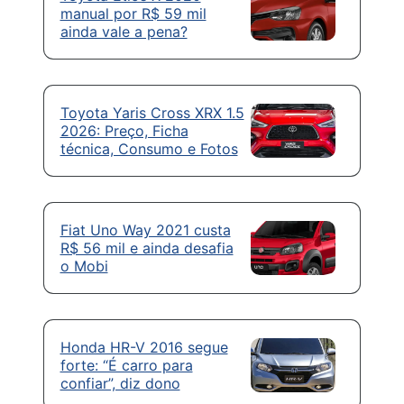
manual por R$ 59 mil
ainda vale a pena?
Toyota Yaris Cross XRX 1.5
2026: Preço, Ficha
técnica, Consumo e Fotos
Fiat Uno Way 2021 custa
R$ 56 mil e ainda desafia
o Mobi
Honda HR-V 2016 segue
forte: “É carro para
confiar”, diz dono