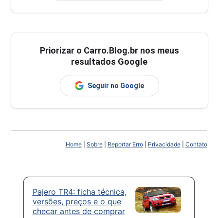
Priorizar o Carro.Blog.br nos meus
resultados Google
Seguir no Google
Home
|
Sobre
|
Reportar Erro
|
Privacidade
|
Contato
Pajero TR4: ficha técnica,
versões, preços e o que
checar antes de comprar