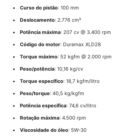
Curso do pistão
: 100 mm
Deslocamento
: 2.776 cm³
Potência máxima
: 207 cv @ 3.400 rpm
Código do motor
: Duramax XLD28
Torque máximo
: 52 kgfm @ 2.000 rpm
Peso/potência
: 10,16 kg/cv
Torque específico
: 18,7 kgfm/litro
Peso/torque
: 40,5 kg/kgfm
Potência específica
: 74,6 cv/litro
Rotação máxima
: 4.500 rpm
Viscosidade do óleo
: 5W-30