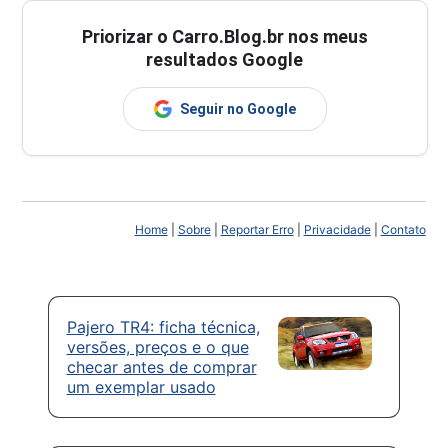
Priorizar o Carro.Blog.br nos meus
resultados Google
Seguir no Google
Home
|
Sobre
|
Reportar Erro
|
Privacidade
|
Contato
Pajero TR4: ficha técnica,
versões, preços e o que
checar antes de comprar
um exemplar usado