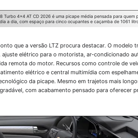
.8 Turbo 4×4 AT CD 2026 é uma picape média pensada para quem pr
 dia a dia, com espaço para cinco ocupantes e caçamba de 1061 litr
ponto que a versão LTZ procura destacar. O modelo t
 ajuste elétrico para o motorista, ar-condicionado a
tida remota do motor. Recursos como controle de vel
atimento elétrico e central multimídia com espelhame
tecnológico da picape. Mesmo em trajetos mais longo
gradável, com acabamento pensado para oferecer pr