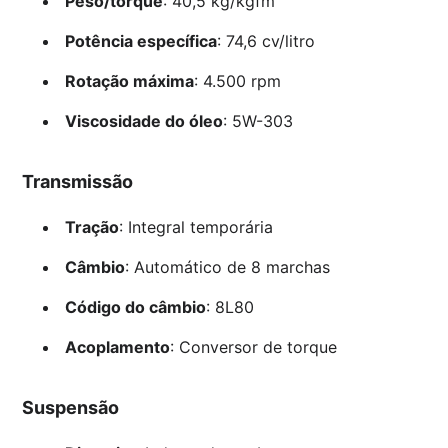
Peso/torque
: 40,5 kg/kgfm
Potência específica
: 74,6 cv/litro
Rotação máxima
: 4.500 rpm
Viscosidade do óleo
: 5W-303
Transmissão
Tração
: Integral temporária
Câmbio
: Automático de 8 marchas
Código do câmbio
: 8L80
Acoplamento
: Conversor de torque
Suspensão