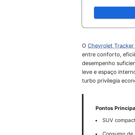
O
Chevrolet Tracker
entre conforto, efic
desempenho suficien
leve e espaço inter
turbo privilegia eco
Pontos Principa
SUV compacto
Consumo de 8,