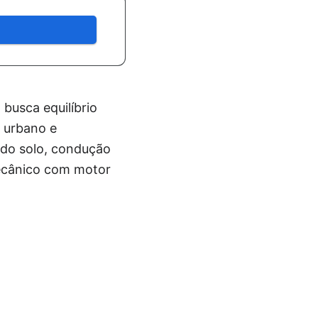
usca equilíbrio
o urbano e
 do solo, condução
mecânico com motor