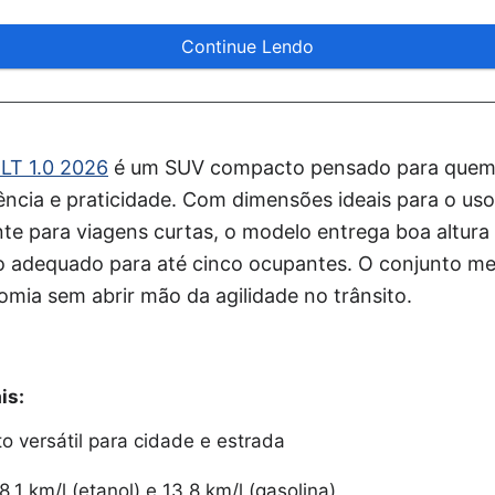
Continue Lendo
 LT 1.0 2026
é um SUV compacto pensado para quem b
iência e praticidade. Com dimensões ideais para o us
te para viagens curtas, o modelo entrega boa altura
no adequado para até cinco ocupantes. O conjunto 
nomia sem abrir mão da agilidade no trânsito.
is:
 versátil para cidade e estrada
1 km/l (etanol) e 13,8 km/l (gasolina)