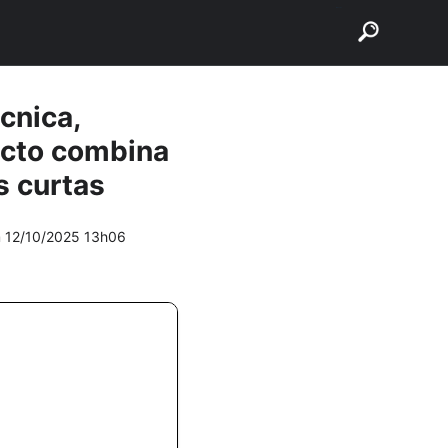
buscar
cnica,
cto combina
s curtas
m
12/10/2025 13h06