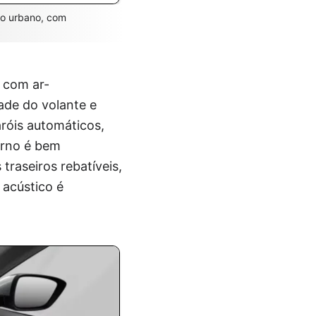
so urbano, com
 com ar-
dade do volante e
róis automáticos,
terno é bem
traseiros rebatíveis,
acústico é