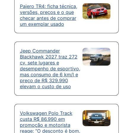
Pajero TR4: ficha técnica,
versões, preços e o que
checar antes de comprar
um exemplar usado
Jeep Commander
Blackhawk 2027 traz 272
cv, sete lugares e
desempenho de esportivo,
mas consumo de 6 km/l e
preço de R$ 329.990
elevam o custo de uso
Volkswagen Polo Track
custa R$ 86.990 em
promoção e motorista
reage: “O desconto é bom,