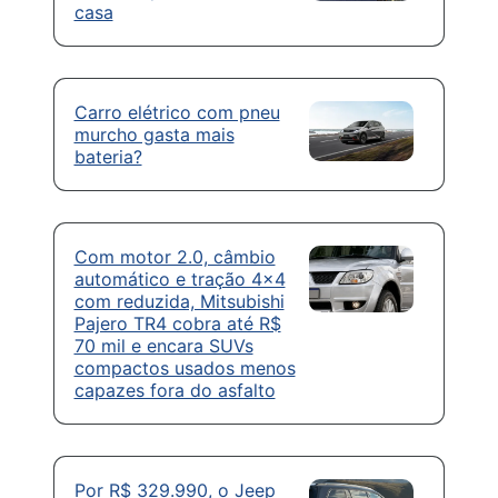
casa
Carro elétrico com pneu
murcho gasta mais
bateria?
Com motor 2.0, câmbio
automático e tração 4×4
com reduzida, Mitsubishi
Pajero TR4 cobra até R$
70 mil e encara SUVs
compactos usados menos
capazes fora do asfalto
Por R$ 329.990, o Jeep