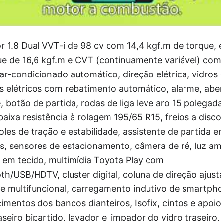
 1.8 Dual VVT-i de 98 cv com 14,4 kgf.m de torque, 
ue de 16,6 kgf.m e CVT (continuamente variável) com
ar-condicionado automático, direção elétrica, vidros d
res elétricos com rebatimento automático, alarme, ab
 botão de partida, rodas de liga leve aro 15 polegad
baixa resistência à rolagem 195/65 R15, freios a disc
es de tração e estabilidade, assistente de partida 
s, sensores de estacionamento, câmera de ré, luz a
 em tecido, multimídia Toyota Play com
/USB/HDTV, cluster digital, coluna de direção ajustá
e multifuncional, carregamento indutivo de smartpho
imentos dos bancos dianteiros, Isofix, cintos e apoi
seiro bipartido, lavador e limpador do vidro traseir