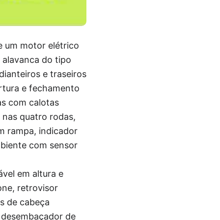
e um motor elétrico
 alavanca do tipo
ianteiros e traseiros
ertura e fechamento
as com calotas
o nas quatro rodas,
em rampa, indicador
mbiente com sensor
vel em altura e
ne, retrovisor
os de cabeça
o, desembaçador de