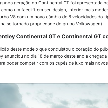
segunda geração do Continental GT foi apresentada no
 como um facelift em seu design, interior mais mod
turbo V8 com um novo câmbio de 8 velocidades do tip
tinha se tornado propriedade do grupo Volkswagen).
ntley Continental GT e Continental GT c
adição deste modelo que conquistou o coração do púb
ey anunciou no dia 18 de março deste ano a chegada 
ara poder competir com os cupês de luxo mais novos