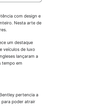
otência com design e
teiro. Nesta arte de
res.
rece um destaque
 veículos de luxo
ingleses lançaram a
is tempo em
entley pertencia a
para poder atrair