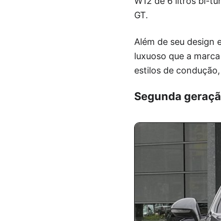
W12 de 6 litros bi-t
GT.
Além de seu design 
luxuoso que a marca
estilos de condução,
Segunda geraçã