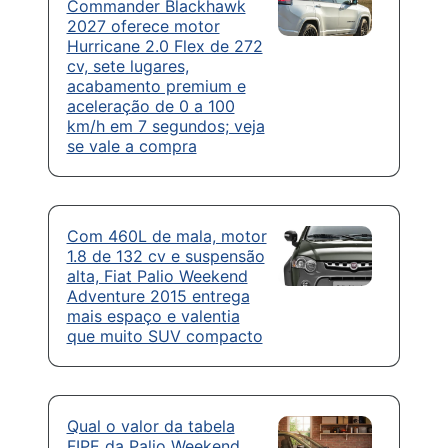
Commander Blackhawk
2027 oferece motor
Hurricane 2.0 Flex de 272
cv, sete lugares,
acabamento premium e
aceleração de 0 a 100
km/h em 7 segundos; veja
se vale a compra
Com 460L de mala, motor
1.8 de 132 cv e suspensão
alta, Fiat Palio Weekend
Adventure 2015 entrega
mais espaço e valentia
que muito SUV compacto
Qual o valor da tabela
FIPE da Palio Weekend