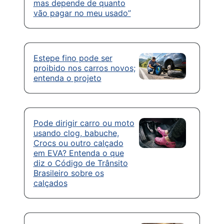
mas depende de quanto
vão pagar no meu usado”
Estepe fino pode ser
proibido nos carros novos;
entenda o projeto
Pode dirigir carro ou moto
usando clog, babuche,
Crocs ou outro calçado
em EVA? Entenda o que
diz o Código de Trânsito
Brasileiro sobre os
calçados