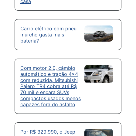
casa
Carro elétrico com pneu
murcho gasta mais
bateria?
Com motor 2.0, câmbio
automático e tração 4×4
com reduzida, Mitsubishi
Pajero TR4 cobra até R$
70 mil e encara SUVs
compactos usados menos
capazes fora do asfalto
Por R$ 329.990, o Jeep