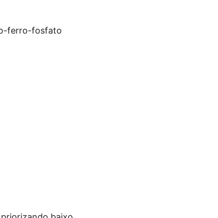
o-ferro-fosfato
 priorizando baixo