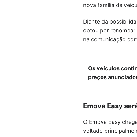
nova família de veíc
Diante da possibilid
optou por renomear 
na comunicação com
Os veículos conti
preços anunciados
Emova Easy será 
O Emova Easy chega 
voltado principalme