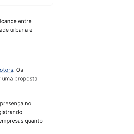
lcance entre
dade urbana e
otors
. Os
ar uma proposta
 presença no
gistrando
 empresas quanto