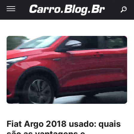
buscar
Fiat Argo 2018 usado: quais
são as vantagens e