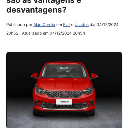
desvantagens?
Publicado por
Alan Corrêa
em
Fiat
e
Usados
dia
04/12/2024
20h52
| Atualizado em
04/12/2024 20h54