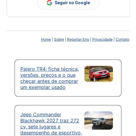
Seguir no Google
Home
|
Sobre
|
Reportar Erro
|
Privacidade
|
Contato
Pajero TR4: ficha técnica,
versões, preços e o que
checar antes de comprar
um exemplar usado
Jeep Commander
Blackhawk 2027 traz 272
cv, sete lugares e
desempenho de esportivo,