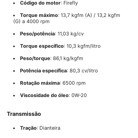
Código do motor
: Firefly
Torque máximo
: 13,7 kgfm (A) / 13,2 kgfm
(G) a 4000 rpm
Peso/potência
: 11,03 kg/cv
Torque específico
: 10,3 kgfm/litro
Peso/torque
: 86,1 kg/kgfm
Potência específica
: 80,3 cv/litro
Rotação máxima
: 6500 rpm
Viscosidade do óleo
: 0W-20
Transmissão
Tração
: Dianteira