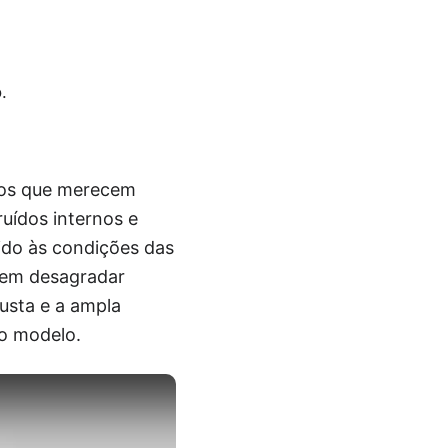
.
ntos que merecem
ruídos internos e
ido às condições das
odem desagradar
usta e a ampla
o modelo.