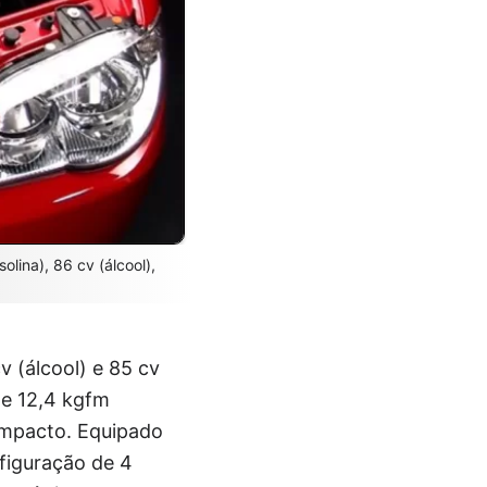
olina), 86 cv (álcool),
 (álcool) e 85 cv
 e 12,4 kgfm
ompacto. Equipado
figuração de 4