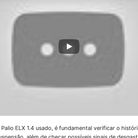
 Palio ELX 1.4 usado, é fundamental verificar o histó
spensão, além de checar possíveis sinais de desgaste