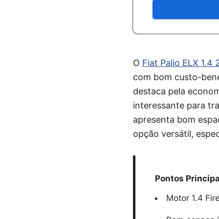
O
Fiat Palio ELX 1.4 
com bom custo-benefí
destaca pela econom
interessante para tr
apresenta bom espaç
opção versátil, espe
Pontos Principa
Motor 1.4 Fir