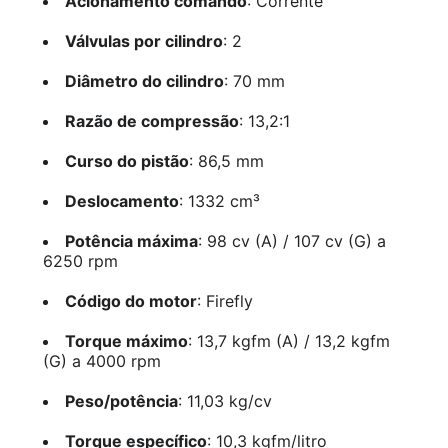
Acionamento comando
: Corrente
Válvulas por cilindro
: 2
Diâmetro do cilindro
: 70 mm
Razão de compressão
: 13,2:1
Curso do pistão
: 86,5 mm
Deslocamento
: 1332 cm³
Potência máxima
: 98 cv (A) / 107 cv (G) a
6250 rpm
Código do motor
: Firefly
Torque máximo
: 13,7 kgfm (A) / 13,2 kgfm
(G) a 4000 rpm
Peso/potência
: 11,03 kg/cv
Torque específico
: 10,3 kgfm/litro