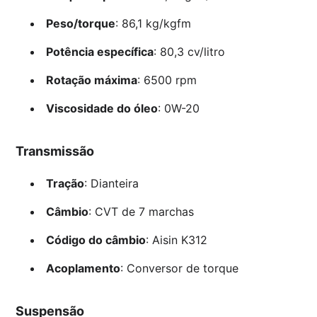
Peso/torque
: 86,1 kg/kgfm
Potência específica
: 80,3 cv/litro
Rotação máxima
: 6500 rpm
Viscosidade do óleo
: 0W-20
Transmissão
Tração
: Dianteira
Câmbio
: CVT de 7 marchas
Código do câmbio
: Aisin K312
Acoplamento
: Conversor de torque
Suspensão