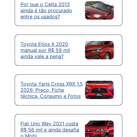
Por que o Celta 2013
ainda é tão procurado
entre os usados?
Toyota Etios X 2020
manual por R$ 59 mil
ainda vale a pena?
Toyota Yaris Cross XRX 1.5
2026: Preço, Ficha
técnica, Consumo e Fotos
Fiat Uno Way 2021 custa
R$ 56 mil e ainda desafia
o Mobi