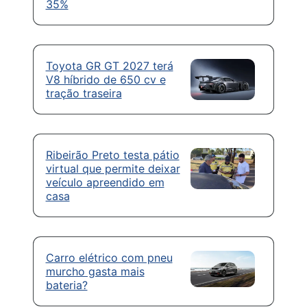
35%
Toyota GR GT 2027 terá
V8 híbrido de 650 cv e
tração traseira
Ribeirão Preto testa pátio
virtual que permite deixar
veículo apreendido em
casa
Carro elétrico com pneu
murcho gasta mais
bateria?