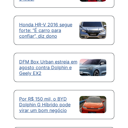
Honda HR-V 2016 segue
forte: “É carro para
confiar”, diz dono
DFM Box Urban estreia em
agosto contra Dolphin e
Geely EX2
Por R$ 150 mil, o BYD
Dolphin G Híbrido pode
virar um bom negócio