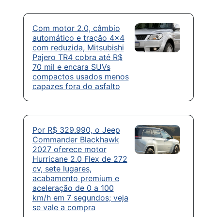
Com motor 2.0, câmbio
automático e tração 4×4
com reduzida, Mitsubishi
Pajero TR4 cobra até R$
70 mil e encara SUVs
compactos usados menos
capazes fora do asfalto
Por R$ 329.990, o Jeep
Commander Blackhawk
2027 oferece motor
Hurricane 2.0 Flex de 272
cv, sete lugares,
acabamento premium e
aceleração de 0 a 100
km/h em 7 segundos; veja
se vale a compra