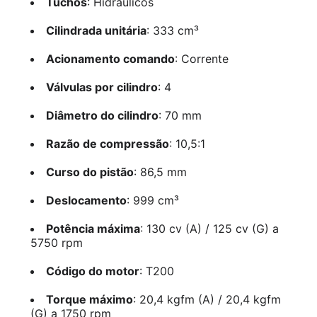
Tuchos
: Hidráulicos
Cilindrada unitária
: 333 cm³
Acionamento comando
: Corrente
Válvulas por cilindro
: 4
Diâmetro do cilindro
: 70 mm
Razão de compressão
: 10,5:1
Curso do pistão
: 86,5 mm
Deslocamento
: 999 cm³
Potência máxima
: 130 cv (A) / 125 cv (G) a
5750 rpm
Código do motor
: T200
Torque máximo
: 20,4 kgfm (A) / 20,4 kgfm
(G) a 1750 rpm