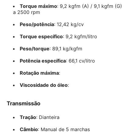
Torque máximo
: 9,2 kgfm (A) / 9,1 kgfm (G)
a 2500 rpm
Peso/potência
: 12,42 kg/cv
Torque específico
: 9,2 kgfm/litro
Peso/torque
: 89,1 kg/kgfm
Potência específica
: 66,1 cv/litro
Rotação máxima
:
Viscosidade do óleo
:
Transmissão
Tração
: Dianteira
Câmbio
: Manual de 5 marchas