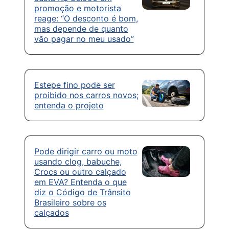
promoção e motorista
reage: “O desconto é bom,
mas depende de quanto
vão pagar no meu usado”
Estepe fino pode ser
proibido nos carros novos;
entenda o projeto
Pode dirigir carro ou moto
usando clog, babuche,
Crocs ou outro calçado
em EVA? Entenda o que
diz o Código de Trânsito
Brasileiro sobre os
calçados