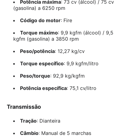
Potência máxima
: 73 cv (álcool) / 75 cv
(gasolina) a 6250 rpm
Código do motor
: Fire
Torque máximo
: 9,9 kgfm (álcool) / 9,5
kgfm (gasolina) a 3850 rpm
Peso/potência
: 12,27 kg/cv
Torque específico
: 9,9 kgfm/litro
Peso/torque
: 92,9 kg/kgfm
Potência específica
: 75,1 cv/litro
Transmissão
Tração
: Dianteira
Câmbio
: Manual de 5 marchas