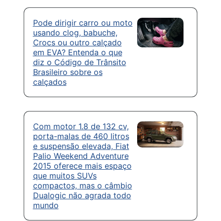
Pode dirigir carro ou moto
usando clog, babuche,
Crocs ou outro calçado
em EVA? Entenda o que
diz o Código de Trânsito
Brasileiro sobre os
calçados
Com motor 1.8 de 132 cv,
porta-malas de 460 litros
e suspensão elevada, Fiat
Palio Weekend Adventure
2015 oferece mais espaço
que muitos SUVs
compactos, mas o câmbio
Dualogic não agrada todo
mundo