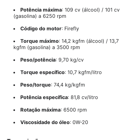
Potência máxima
: 109 cv (álcool) / 101 cv
(gasolina) a 6250 rpm
Código do motor
: Firefly
Torque máximo
: 14,2 kgfm (álcool) / 13,7
kgfm (gasolina) a 3500 rpm
Peso/potência
: 9,70 kg/cv
Torque específico
: 10,7 kgfm/litro
Peso/torque
: 74,4 kg/kgfm
Potência específica
: 81,8 cv/litro
Rotação máxima
: 6500 rpm
Viscosidade do óleo
: 0W-20