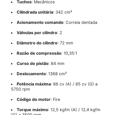
Tuchos
: Mecânicos
Cilindrada unitária
: 342 cm³
Acionamento comando
: Correia dentada
Válvulas por cilindro
: 2
Diâmetro do cilindro
: 72 mm
Razão de compressão
: 10,35:1
Curso do pistão
: 84 mm
Deslocamento
: 1368 cm³
Potência máxima
: 86 cv (A) / 85 cv (G) a
5750 rpm
Código do motor
: Fire
Torque máximo
: 12,5 kgfm (A) / 12,4 kgfm
(G) a 3500 rpm