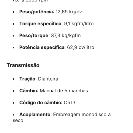
Peso/potência
: 12,69 kg/cv
Torque específico
: 9,1 kgfm/litro
Peso/torque
: 87,3 kg/kgfm
Potência específica
: 62,9 cv/litro
Transmissão
Tração
: Dianteira
Câmbio
: Manual de 5 marchas
Código do câmbio
: C513
Acoplamento
: Embreagem monodisco a
seco