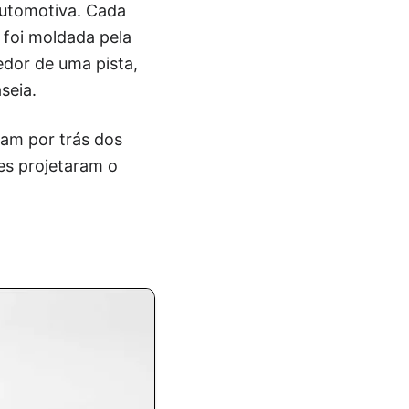
automotiva. Cada
 foi moldada pela
edor de uma pista,
seia.
ram por trás dos
es projetaram o