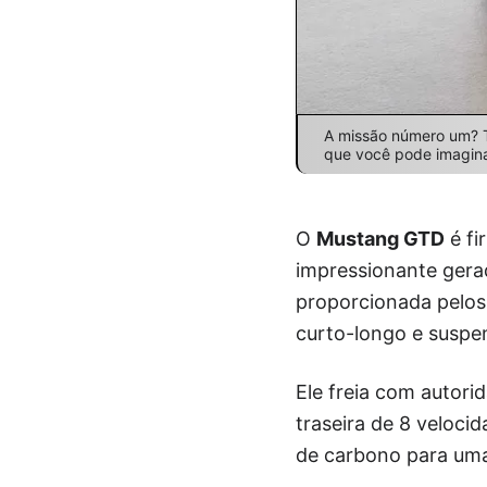
A missão número um? To
que você pode imagina
O
Mustang GTD
é fi
impressionante gerad
proporcionada pelos
curto-longo e suspen
Ele freia com autori
traseira de 8 veloci
de carbono para uma 