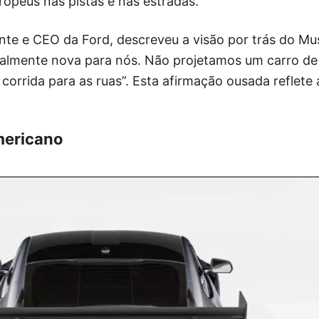
ropeus nas pistas e nas estradas.
dente e CEO da Ford, descreveu a visão por trás do 
lmente nova para nós. Não projetamos um carro de e
corrida para as ruas”. Esta afirmação ousada reflete
mericano