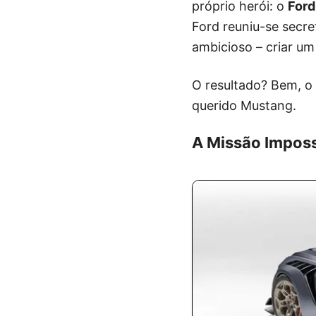
próprio herói: o
For
Ford reuniu-se sec
ambicioso – criar u
O resultado? Bem, o
querido Mustang.
A Missão Imposs