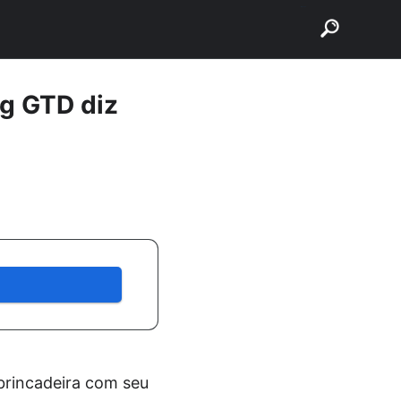
buscar
ng GTD diz
brincadeira com seu