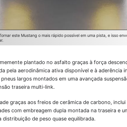
rnar este Mustang o mais rápido possível em uma pista, e isso env
r.
rmemente plantado no asfalto graças à força descen
a pela aerodinâmica ativa disponível e à aderência in
 pneus largos montados em uma avançada suspensão
são traseira multi-link.
dade graças aos freios de cerâmica de carbono, inclu
dades com embreagem dupla montada na traseira e um 
distribuição de peso quase equilibrada.