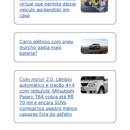
virtual que permite deixar
veículo apreendido em
casa
Carro elétrico com pneu
murcho gasta mais
bateria?
Com motor 2.0, câmbio
automático e tração 4×4
com reduzida, Mitsubishi
Pajero TR4 cobra até R$
70 mil e encara SUVs
compactos usados menos
capazes fora do asfalto