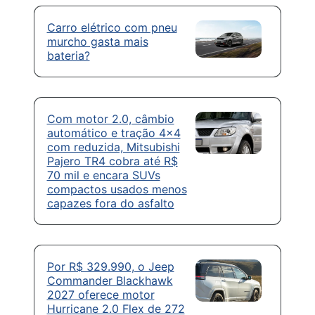
Carro elétrico com pneu
murcho gasta mais
bateria?
Com motor 2.0, câmbio
automático e tração 4×4
com reduzida, Mitsubishi
Pajero TR4 cobra até R$
70 mil e encara SUVs
compactos usados menos
capazes fora do asfalto
Por R$ 329.990, o Jeep
Commander Blackhawk
2027 oferece motor
Hurricane 2.0 Flex de 272