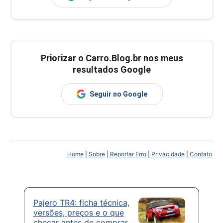
Priorizar o Carro.Blog.br nos meus
resultados Google
Seguir no Google
Home
|
Sobre
|
Reportar Erro
|
Privacidade
|
Contato
Pajero TR4: ficha técnica,
versões, preços e o que
checar antes de comprar