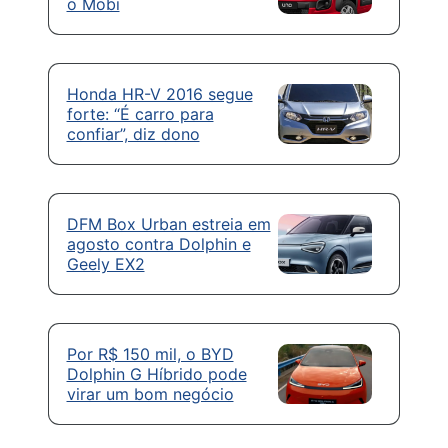
o Mobi
Honda HR-V 2016 segue
forte: “É carro para
confiar”, diz dono
DFM Box Urban estreia em
agosto contra Dolphin e
Geely EX2
Por R$ 150 mil, o BYD
Dolphin G Híbrido pode
virar um bom negócio