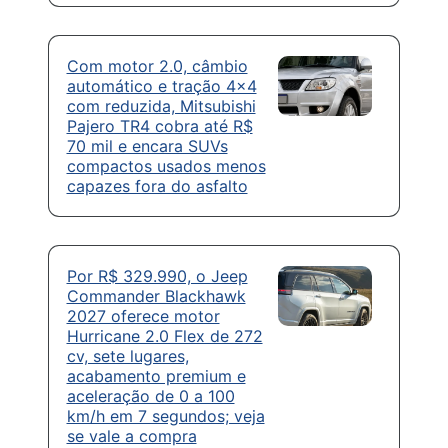
Com motor 2.0, câmbio
automático e tração 4×4
com reduzida, Mitsubishi
Pajero TR4 cobra até R$
70 mil e encara SUVs
compactos usados menos
capazes fora do asfalto
Por R$ 329.990, o Jeep
Commander Blackhawk
2027 oferece motor
Hurricane 2.0 Flex de 272
cv, sete lugares,
acabamento premium e
aceleração de 0 a 100
km/h em 7 segundos; veja
se vale a compra