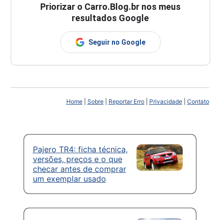
Priorizar o Carro.Blog.br nos meus
resultados Google
Seguir no Google
Home
|
Sobre
|
Reportar Erro
|
Privacidade
|
Contato
Pajero TR4: ficha técnica,
versões, preços e o que
checar antes de comprar
um exemplar usado