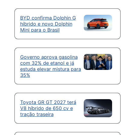
BYD confirma Dolphin G
híbrido e novo Dolphin
Mini para o Brasil
Governo aprova gasolina
com 32% de etanol e já
estuda elevar mistura para
35%
Toyota GR GT 2027 terá
V8 híbrido de 650 cv e
tração traseira