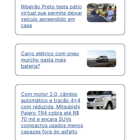
Ribeirão Preto testa pátio
virtual que permite deixar
veículo apreendido em
casa
Carro elétrico com pneu
murcho gasta mais
bateria?
Com motor 2.0, câmbio
automático e tração 4×4
com reduzida, Mitsubishi
Pajero TR4 cobra até R$
70 mil e encara SUVs
compactos usados menos
capazes fora do asfalto