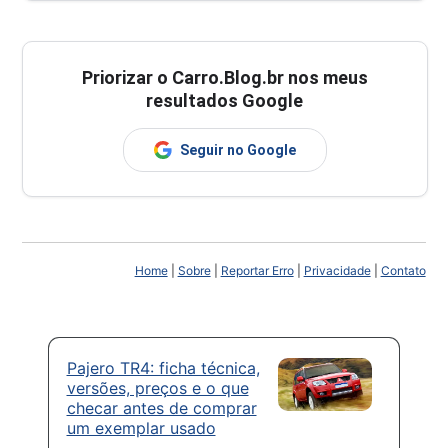
Priorizar o Carro.Blog.br nos meus
resultados Google
Seguir no Google
Home
|
Sobre
|
Reportar Erro
|
Privacidade
|
Contato
Pajero TR4: ficha técnica,
versões, preços e o que
checar antes de comprar
um exemplar usado