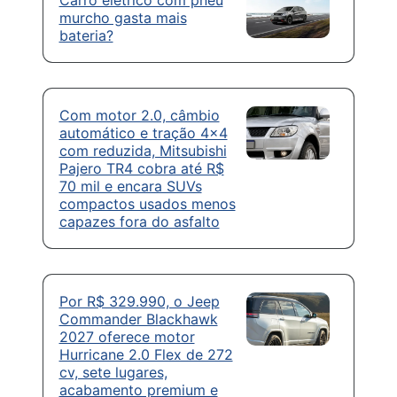
Carro elétrico com pneu
murcho gasta mais
bateria?
Com motor 2.0, câmbio
automático e tração 4×4
com reduzida, Mitsubishi
Pajero TR4 cobra até R$
70 mil e encara SUVs
compactos usados menos
capazes fora do asfalto
Por R$ 329.990, o Jeep
Commander Blackhawk
2027 oferece motor
Hurricane 2.0 Flex de 272
cv, sete lugares,
acabamento premium e