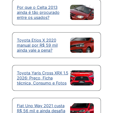
Por que o Celta 2013
ainda é tão procurado
entre os usados?
Toyota Etios X 2020
manual por R$ 59 mil
ainda vale a pena?
Toyota Yaris Cross XRX 1.5
2026: Preço, Ficha
técnica, Consumo e Fotos
Fiat Uno Way 2021 custa
R$ 56 mil e ainda desafia