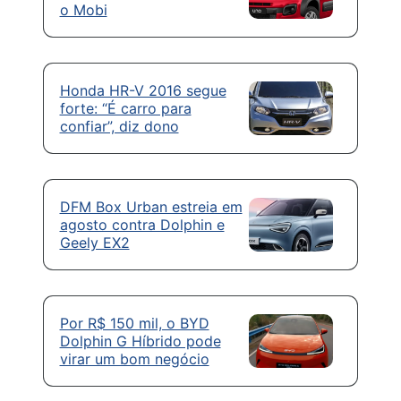
o Mobi
Honda HR-V 2016 segue
forte: “É carro para
confiar”, diz dono
DFM Box Urban estreia em
agosto contra Dolphin e
Geely EX2
Por R$ 150 mil, o BYD
Dolphin G Híbrido pode
virar um bom negócio