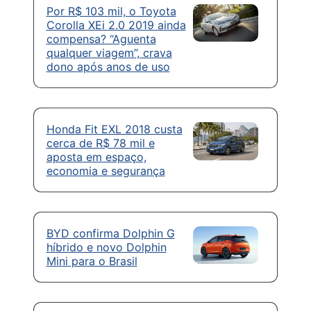
Por R$ 103 mil, o Toyota
Corolla XEi 2.0 2019 ainda
compensa? “Aguenta
qualquer viagem”, crava
dono após anos de uso
Honda Fit EXL 2018 custa
cerca de R$ 78 mil e
aposta em espaço,
economia e segurança
BYD confirma Dolphin G
híbrido e novo Dolphin
Mini para o Brasil