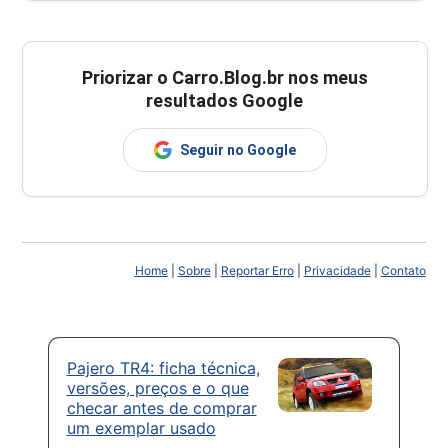
Priorizar o Carro.Blog.br nos meus
resultados Google
Seguir no Google
Home
|
Sobre
|
Reportar Erro
|
Privacidade
|
Contato
Pajero TR4: ficha técnica,
versões, preços e o que
checar antes de comprar
um exemplar usado