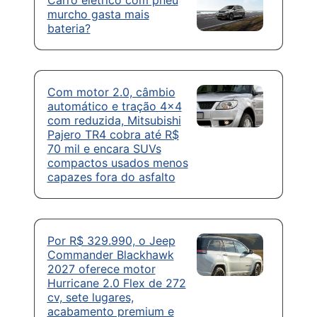
Carro elétrico com pneu
murcho gasta mais
bateria?
Com motor 2.0, câmbio
automático e tração 4×4
com reduzida, Mitsubishi
Pajero TR4 cobra até R$
70 mil e encara SUVs
compactos usados menos
capazes fora do asfalto
Por R$ 329.990, o Jeep
Commander Blackhawk
2027 oferece motor
Hurricane 2.0 Flex de 272
cv, sete lugares,
acabamento premium e