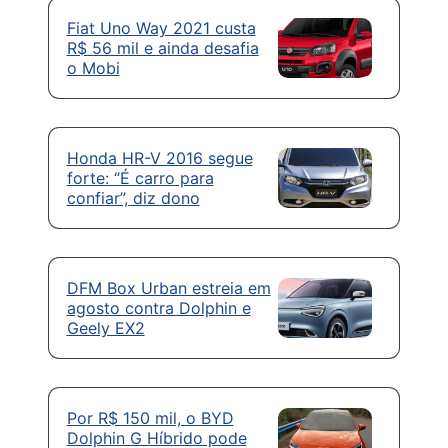
Fiat Uno Way 2021 custa
R$ 56 mil e ainda desafia
o Mobi
Honda HR-V 2016 segue
forte: “É carro para
confiar”, diz dono
DFM Box Urban estreia em
agosto contra Dolphin e
Geely EX2
Por R$ 150 mil, o BYD
Dolphin G Híbrido pode