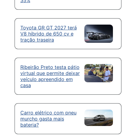
35%
Toyota GR GT 2027 terá
V8 híbrido de 650 cv e
tração traseira
Ribeirão Preto testa pátio
virtual que permite deixar
veículo apreendido em
casa
Carro elétrico com pneu
murcho gasta mais
bateria?