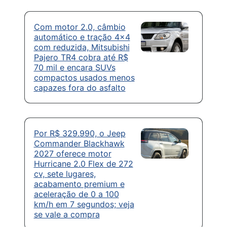
Com motor 2.0, câmbio
automático e tração 4×4
com reduzida, Mitsubishi
Pajero TR4 cobra até R$
70 mil e encara SUVs
compactos usados menos
capazes fora do asfalto
Por R$ 329.990, o Jeep
Commander Blackhawk
2027 oferece motor
Hurricane 2.0 Flex de 272
cv, sete lugares,
acabamento premium e
aceleração de 0 a 100
km/h em 7 segundos; veja
se vale a compra