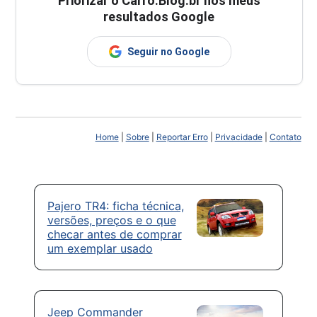
Priorizar o Carro.Blog.br nos meus
resultados Google
Seguir no Google
Home
|
Sobre
|
Reportar Erro
|
Privacidade
|
Contato
Pajero TR4: ficha técnica,
versões, preços e o que
checar antes de comprar
um exemplar usado
Jeep Commander