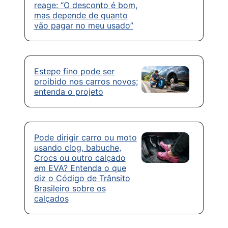
reage: “O desconto é bom,
mas depende de quanto
vão pagar no meu usado”
Estepe fino pode ser
proibido nos carros novos;
entenda o projeto
Pode dirigir carro ou moto
usando clog, babuche,
Crocs ou outro calçado
em EVA? Entenda o que
diz o Código de Trânsito
Brasileiro sobre os
calçados