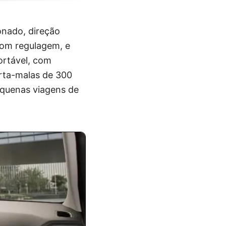
onado, direção
 com regulagem, e
fortável, com
orta-malas de 300
equenas viagens de