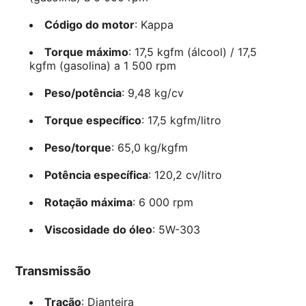
Código do motor
: Kappa
Torque máximo
: 17,5 kgfm (álcool) / 17,5
kgfm (gasolina) a 1 500 rpm
Peso/potência
: 9,48 kg/cv
Torque específico
: 17,5 kgfm/litro
Peso/torque
: 65,0 kg/kgfm
Potência específica
: 120,2 cv/litro
Rotação máxima
: 6 000 rpm
Viscosidade do óleo
: 5W-303
Transmissão
Tração
: Dianteira