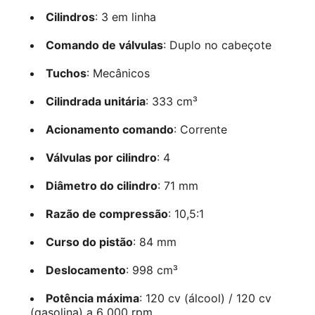
Cilindros
: 3 em linha
Comando de válvulas
: Duplo no cabeçote
Tuchos
: Mecânicos
Cilindrada unitária
: 333 cm³
Acionamento comando
: Corrente
Válvulas por cilindro
: 4
Diâmetro do cilindro
: 71 mm
Razão de compressão
: 10,5:1
Curso do pistão
: 84 mm
Deslocamento
: 998 cm³
Potência máxima
: 120 cv (álcool) / 120 cv
(gasolina) a 6 000 rpm