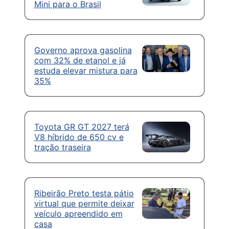
Mini para o Brasil
Governo aprova gasolina
com 32% de etanol e já
estuda elevar mistura para
35%
Toyota GR GT 2027 terá
V8 híbrido de 650 cv e
tração traseira
Ribeirão Preto testa pátio
virtual que permite deixar
veículo apreendido em
casa