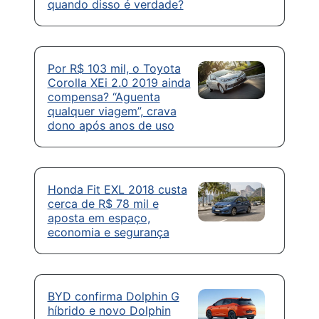
quando disso é verdade?
Por R$ 103 mil, o Toyota
Corolla XEi 2.0 2019 ainda
compensa? “Aguenta
qualquer viagem”, crava
dono após anos de uso
Honda Fit EXL 2018 custa
cerca de R$ 78 mil e
aposta em espaço,
economia e segurança
BYD confirma Dolphin G
híbrido e novo Dolphin