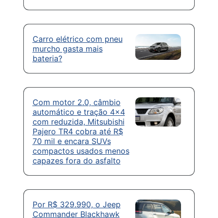
Carro elétrico com pneu
murcho gasta mais
bateria?
Com motor 2.0, câmbio
automático e tração 4×4
com reduzida, Mitsubishi
Pajero TR4 cobra até R$
70 mil e encara SUVs
compactos usados menos
capazes fora do asfalto
Por R$ 329.990, o Jeep
Commander Blackhawk