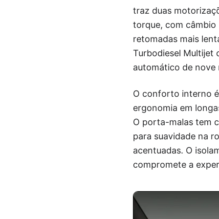
traz duas motorizaçõ
torque, com câmbio 
retomadas mais lenta
Turbodiesel Multije
automático de nove m
O conforto interno é
ergonomia em longas
O porta-malas tem ca
para suavidade na r
acentuadas. O isola
compromete a exper