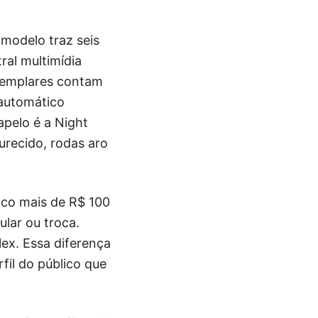
 modelo traz seis
ral multimídia
xemplares contam
 automático
pelo é a Night
urecido, rodas aro
uco mais de R$ 100
ular ou troca.
ex. Essa diferença
il do público que