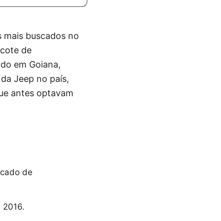
 mais buscados no
acote de
ido em Goiana,
da Jeep no país,
que antes optavam
rcado de
 2016.