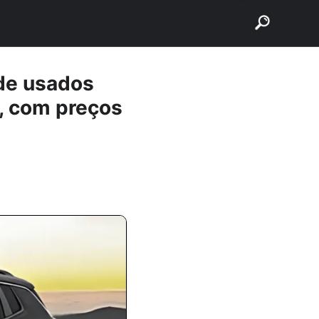
buscar
de usados
s, com preços