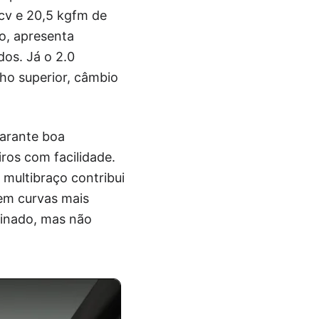
 cv e 20,5 kgfm de
o, apresenta
os. Já o 2.0
ho superior, câmbio
garante boa
ros com facilidade.
multibraço contribui
 em curvas mais
finado, mas não