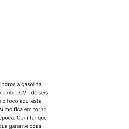
ndros a gasolina,
 câmbio CVT de seis
 o foco aqui está
nsumo fica em torno
a época. Com tanque
 que garante boas