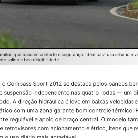
mílias que buscam conforto e segurança. Ideal para uso urbano e v
o sólido e boa dirigibilidade.
o, o Compass Sport 2012 se destaca pelos bancos b
 e suspensão independente nas quatro rodas — um dif
do. A direção hidráulica é leve em baixas velocidades
ático com uma zona garante bom controle térmico. 
lante regulável e apoio de braço central. O modelo t
os e retrovisores com acionamento elétrico, itens que
 o uso diário mais agradável.