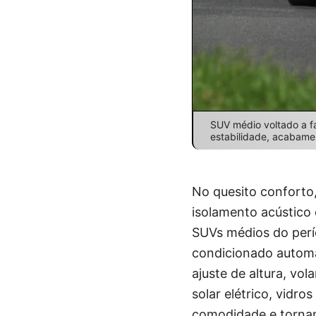
SUV médio voltado a fa
estabilidade, acabament
No quesito confort
isolamento acústico
SUVs médios do perío
condicionado autom
ajuste de altura, vo
solar elétrico, vidr
comodidade e tornam