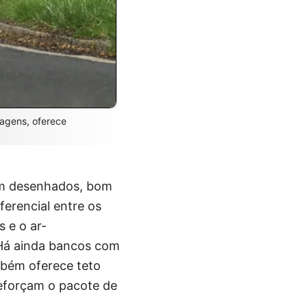
iagens, oferece
em desenhados, bom
erencial entre os
 e o ar-
Há ainda bancos com
ambém oferece teto
 reforçam o pacote de