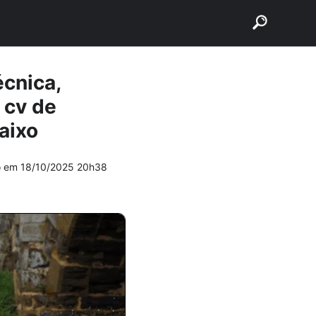
buscar
écnica,
 cv de
aixo
do em
18/10/2025 20h38