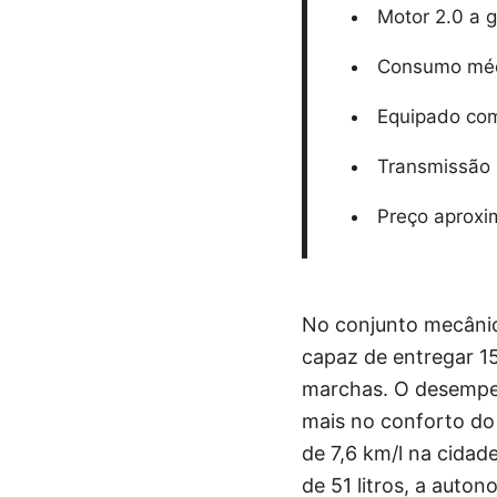
Motor 2.0 a 
Consumo médi
Equipado com 
Transmissão 
Preço aproxi
No conjunto mecânic
capaz de entregar 15
marchas. O desempen
mais no conforto do
de 7,6 km/l na cida
de 51 litros, a auto