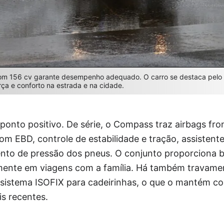
com 156 cv garante desempenho adequado. O carro se destaca pelo
orça e conforto na estrada e na cidade.
onto positivo. De série, o Compass traz airbags front
com EBD, controle de estabilidade e tração, assistent
to de pressão dos pneus. O conjunto proporciona 
mente em viagens com a família. Há também travament
 e sistema ISOFIX para cadeirinhas, o que o mantém 
s recentes.