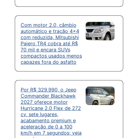
Com motor 2.0, câmbio
automático e tração 4×4
com reduzida, Mitsubishi
Pajero TR4 cobra até R$
70 mil e encara SUVs
compactos usados menos
capazes fora do asfalto
Por R$ 329.990, o Jeep
Commander Blackhawk
2027 oferece motor
Hurricane 2.0 Flex de 272
cv, sete lugares,
acabamento premium e
aceleração de 0 a 100
km/h em 7 segundos; veja