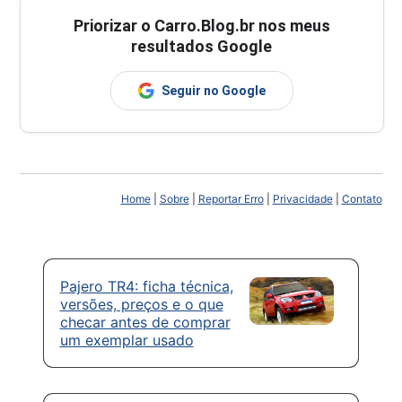
Priorizar o Carro.Blog.br nos meus
resultados Google
Seguir no Google
Home
|
Sobre
|
Reportar Erro
|
Privacidade
|
Contato
Pajero TR4: ficha técnica,
versões, preços e o que
checar antes de comprar
um exemplar usado