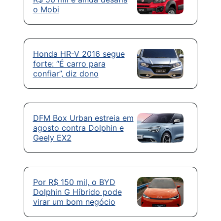
o Mobi
Honda HR-V 2016 segue
forte: “É carro para
confiar”, diz dono
DFM Box Urban estreia em
agosto contra Dolphin e
Geely EX2
Por R$ 150 mil, o BYD
Dolphin G Híbrido pode
virar um bom negócio