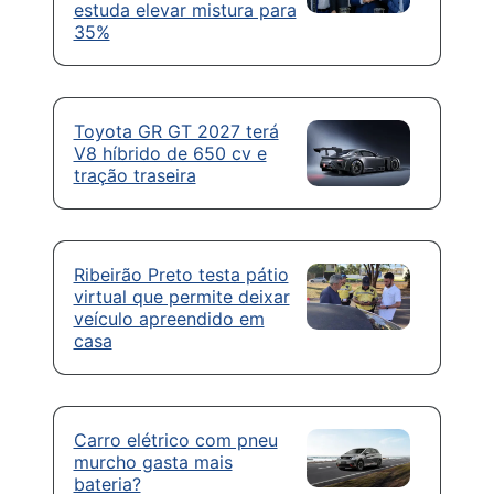
estuda elevar mistura para
35%
Toyota GR GT 2027 terá
V8 híbrido de 650 cv e
tração traseira
Ribeirão Preto testa pátio
virtual que permite deixar
veículo apreendido em
casa
Carro elétrico com pneu
murcho gasta mais
bateria?