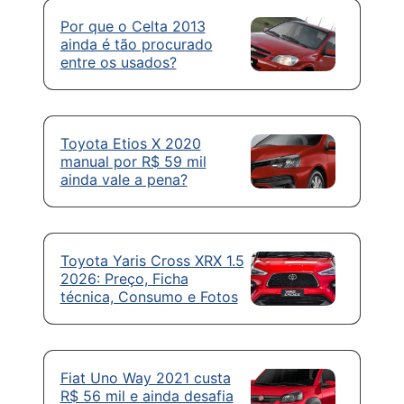
Por que o Celta 2013
ainda é tão procurado
entre os usados?
Toyota Etios X 2020
manual por R$ 59 mil
ainda vale a pena?
Toyota Yaris Cross XRX 1.5
2026: Preço, Ficha
técnica, Consumo e Fotos
Fiat Uno Way 2021 custa
R$ 56 mil e ainda desafia