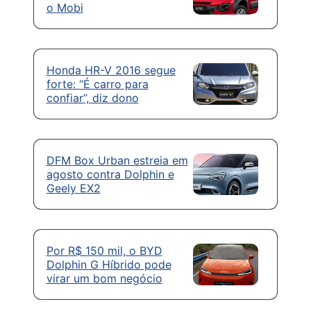
o Mobi
Honda HR-V 2016 segue
forte: “É carro para
confiar”, diz dono
DFM Box Urban estreia em
agosto contra Dolphin e
Geely EX2
Por R$ 150 mil, o BYD
Dolphin G Híbrido pode
virar um bom negócio