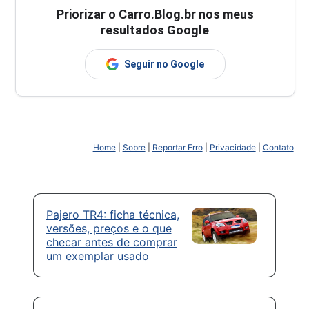
Priorizar o Carro.Blog.br nos meus
resultados Google
Seguir no Google
Home
|
Sobre
|
Reportar Erro
|
Privacidade
|
Contato
Pajero TR4: ficha técnica,
versões, preços e o que
checar antes de comprar
um exemplar usado