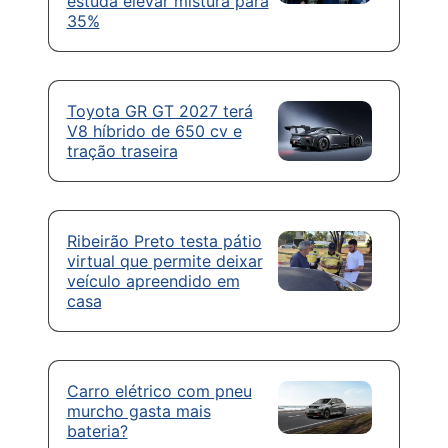
estuda elevar mistura para
35%
Toyota GR GT 2027 terá
V8 híbrido de 650 cv e
tração traseira
Ribeirão Preto testa pátio
virtual que permite deixar
veículo apreendido em
casa
Carro elétrico com pneu
murcho gasta mais
bateria?