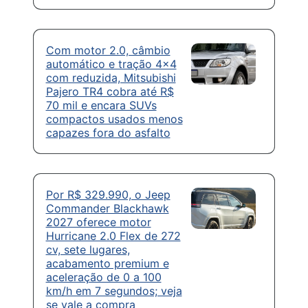
Com motor 2.0, câmbio
automático e tração 4×4
com reduzida, Mitsubishi
Pajero TR4 cobra até R$
70 mil e encara SUVs
compactos usados menos
capazes fora do asfalto
Por R$ 329.990, o Jeep
Commander Blackhawk
2027 oferece motor
Hurricane 2.0 Flex de 272
cv, sete lugares,
acabamento premium e
aceleração de 0 a 100
km/h em 7 segundos; veja
se vale a compra