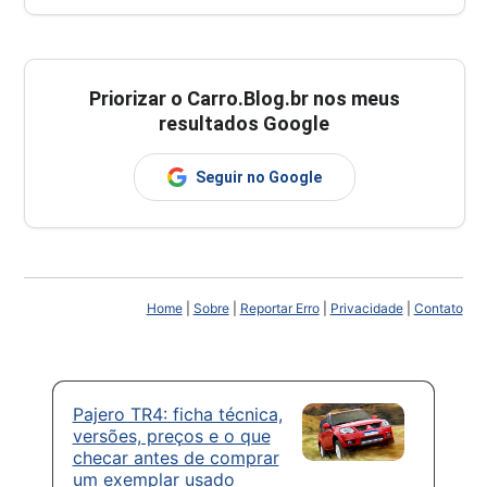
Priorizar o Carro.Blog.br nos meus
resultados Google
Seguir no Google
Home
|
Sobre
|
Reportar Erro
|
Privacidade
|
Contato
Pajero TR4: ficha técnica,
versões, preços e o que
checar antes de comprar
um exemplar usado