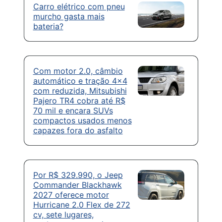
Carro elétrico com pneu
murcho gasta mais
bateria?
Com motor 2.0, câmbio
automático e tração 4×4
com reduzida, Mitsubishi
Pajero TR4 cobra até R$
70 mil e encara SUVs
compactos usados menos
capazes fora do asfalto
Por R$ 329.990, o Jeep
Commander Blackhawk
2027 oferece motor
Hurricane 2.0 Flex de 272
cv, sete lugares,