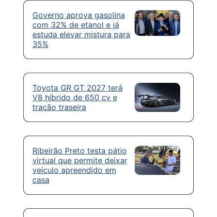
Governo aprova gasolina
com 32% de etanol e já
estuda elevar mistura para
35%
Toyota GR GT 2027 terá
V8 híbrido de 650 cv e
tração traseira
Ribeirão Preto testa pátio
virtual que permite deixar
veículo apreendido em
casa