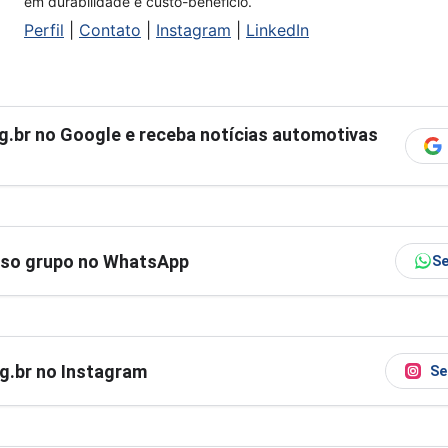
em durabilidade e custo-benefício.
Perfil
|
Contato
|
Instagram
|
LinkedIn
g.br
no Google e receba notícias automotivas
sso grupo no WhatsApp
Se
og.br no Instagram
Se