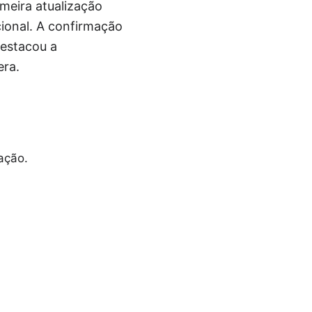
meira atualização
cional. A confirmação
destacou a
era.
ação.