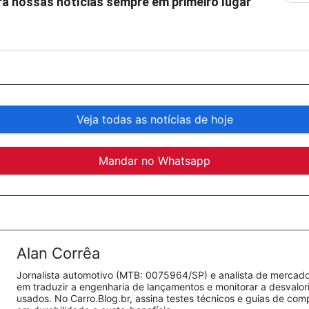
á nossas notícias sempre em primeiro lugar
Veja todas as notícias de hoje
Mandar no Whatsapp
Alan Corrêa
Jornalista automotivo (MTB: 0075964/SP) e analista de mercado.
em traduzir a engenharia de lançamentos e monitorar a desvalo
usados. No Carro.Blog.br, assina testes técnicos e guias de co